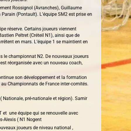
Clément Rossignol (Avranches), Guillaume
 Parain (Pontault). L’équipe SM2 est prise en
pe réserve. Certains joueurs viennent
stien Peltret (Créteil N1), ainsi que de
rrêtent en mars. L’équipe 1 se maintient en
dans le championnat N2. De nouveaux joueurs
e est réorganisée avec un nouveau coach,
continue son développement et la formation
r au Championnats de France inter-comités.
( Nationale, pré-nationale et région). Samir
et une équipe qui se renouvelle avec
is-Alexis ( N1 Nogent
ouveaux joueurs de niveau national ,