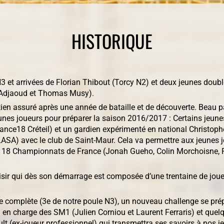
HISTORIQUE
3 et arrivées de Florian Thibout (Torcy N2) et deux jeunes dou
 Adjaoud et Thomas Musy).
en assuré après une année de bataille et de découverte. Beau par
nes joueurs pour préparer la saison 2016/2017 : Certains jeunes
ce18 Créteil) et un gardien expérimenté en national Christophe
ASA) avec le club de Saint-Maur. Cela va permettre aux jeunes j
 18 Championnats de France (Jonah Gueho, Colin Morchoisne, R
oisir qui dès son démarrage est composée d’une trentaine de jou
e complète (3e de notre poule N3), un nouveau challenge se pré
a en charge des SM1 (Julien Corniou et Laurent Ferraris) et quel
lt (ex-joueur professionnel) qui transmettra ses savoirs à nos j