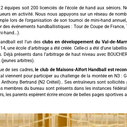
2 équipes soit 200 licenciés de l’école de hand aux séniors. 
ueurs en activité. Nous nous appuyons sur un réseau de nombr
emple lors de l’organisation de son tournoi de mini-hand annue
r des événements handballistiques : Tour de Coupe de France, T
ni-hand…).
andball est l’un des
clubs en développement du Val-de-Mar
4, une école d’arbitrage a été créée. Celle-ci a été d’une labell
s. Déjà présents dans l’arbitrage de haut niveau avec BOUCHER
(jeunes arbitres).
que de ses cadres,
le club de Maisons-Alfort Handball est rec
al viennent pour participer au challenge de la montée en N3 : 
nthony Bertrand (N2 Créteil).. Ses entraîneurs sont sollicités
ins membres du bureau sont présents dans les instances fédérale
eurs, les parents espèrent écrire encore de belles pages sportive