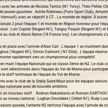
avec les arrivées de Nicolas Tarrico (N1 Torcy), Théo Pellier, 
e jeunes gauchers : Achile Robineau (Paris Sport Club), Antonin
 Harnoufi) avec un objectif à CT… La montée en région. À suivre
ionale 2 pour l’équipe 1 et montée en Région honneur pour l’équi
onal : Loïc Copitet (Nogent N1), Tanguy Paquin (Nogent N1) et Ba
é au club et Alexis Naine (18 France Ivry). Les championnats s’a
 en place avec l'arrivée d'Alan Cari . L'équipe 1 se maintient 
gnus ( Nogent N1), Simon Dalmont ( N1 Elite).. L'équipe réserv
remonter rapidement vers un championnat plus compétitif.
 en main l'équipe Nationale qui se classe 2ème de N2. Le club 
sont sélectionnés dans l'équipe du Val de Marne pour participe
 le staff technique de l'équipe du Val de Marne.
te avec le club de la Stella Saint-Maur pour les équipes séniors 
ipe nationale avec de nouvelle ambition.
ec un nouveau staff : Rodvan Nakatelanio et Romain DARTHOUT 
s au niveau national : Loghan Devoldere ( Créteil N1), Rudy Lou
aison passée, l'entente N2 renforce l'équipe avec l'arrivée de n