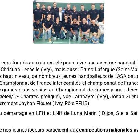
ueurs formés au club ont été poursuivre une aventure handballi
Christian Lechelle (Ivry), mais aussi Bruno Lafargue (Saint-Ma
us haut niveau, de nombreux jeunes handballeurs de l’ASA ont é
Championnat de France inter-comités et championnat de France i
de grands clubs voisins au Championnat de France jeune : Jér
réteil/CF Chartres, proligue), Noé Larhnaymi (Ivry), Jonah Gue
écemment Jayhan Fleuret ( Ivry, Pôle FFHB)
 démarrage en LFH et LNH de Luna Marin ( Dijon, Stella Sai
e nos jeunes joueurs participent aux
compétitions nationales a