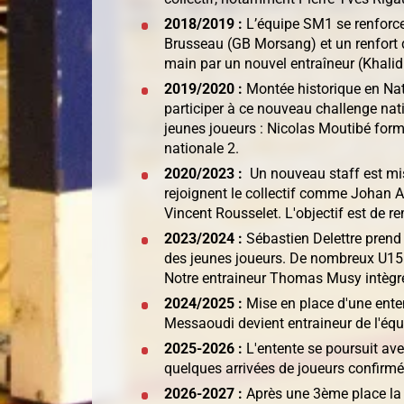
2018/2019 :
L’équipe SM1 se renforce 
Brusseau (GB Morsang) et un renfort d
main par un nouvel entraîneur (Khalid
2
019/2020 :
Montée historique en Nat
participer à ce nouveau challenge nati
jeunes joueurs : Nicolas Moutibé form
nationale 2.
2020/2023 :
Un nouveau staff est mis
rejoignent le collectif comme Johan A
Vincent Rousselet. L'objectif est de 
2023/2024 :
Sébastien Delettre prend
des jeunes joueurs. De nombreux U15 
Notre entraineur Thomas Musy intègre
2024/2025 :
Mise en place d'une enten
Messaoudi devient entraineur de l'équ
2025-2026 :
L'entente se poursuit av
quelques arrivées de joueurs confirmé
2026-2027 :
Après une 3ème place la s