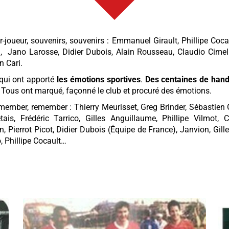
ur-joueur, souvenirs, souvenirs : Emmanuel Girault, Phillipe Coc
, Jano Larosse, Didier Dubois, Alain Rousseau, Claudio Cimel
 Cari.
 qui ont apporté
les émotions sportives
.
Des centaines de han
. Tous ont marqué, façonné le club et procuré des émotions.
remember, remember : Thierry Meurisset, Greg Brinder, Sébastien G
tais, Frédéric Tarrico, Gilles Anguillaume, Phillipe Vilmo
in, Pierrot Picot, Didier Dubois (Équipe de France), Janvion, Gi
, Phillipe Cocault…