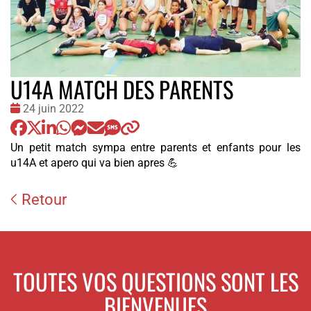
U14A MATCH DES PARENTS
Date
24 juin 2022
:
Un petit match sympa entre parents et enfants pour les
u14A et apero qui va bien apres 💪
Retour
TOUTES VOS QUESTIONS SONT LES
BIENVENUES