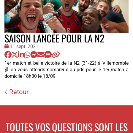
SAISON LANCÉE POUR LA N2
Date
11 sept. 2021
:
1er match et belle victoire de la N2 (31-22) à Villemomble
✌️ on vous attends nombreux au pds pour le 1er match à
domicile 18h30 le 18/09
Retour
TOUTES VOS QUESTIONS SONT LES