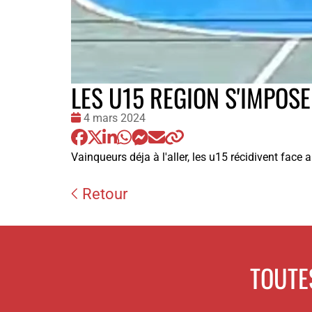
LES U15 REGION S'IMPOS
Date
4 mars 2024
:
Vainqueurs déja à l'aller, les u15 récidivent face
Retour
TOUTE