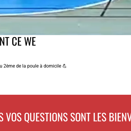
ENT CE WE
 au 2ème de la poule à domicile 💪
S VOS QUESTIONS SONT LES BIEN