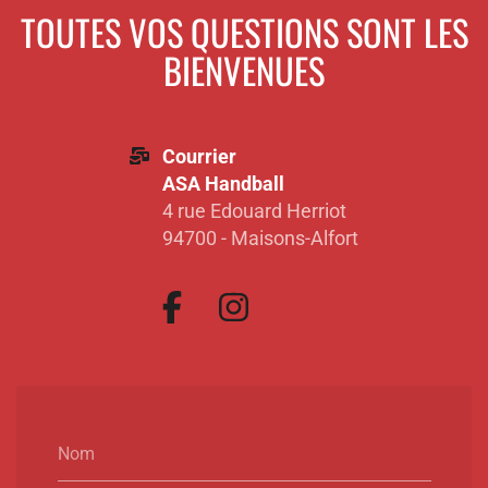
TOUTES VOS QUESTIONS SONT LES
BIENVENUES
Courrier
ASA Handball
4 rue Edouard Herriot
94700 - Maisons-Alfort
Nom