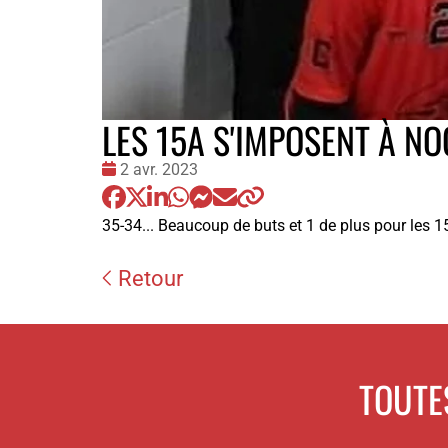
LES 15A S'IMPOSENT À N
Date
2 avr. 2023
:
35-34... Beaucoup de buts et 1 de plus pour les 1
Retour
TOUTE