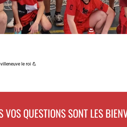
illeneuve le roi 💪
S VOS QUESTIONS SONT LES BIEN