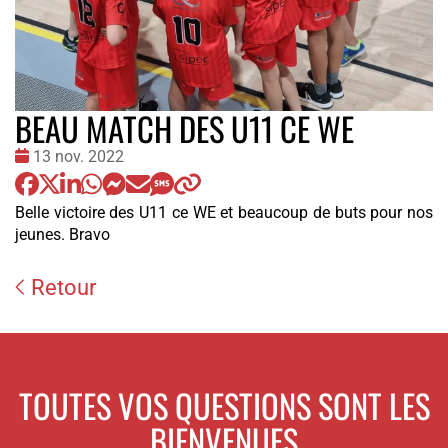
BEAU MATCH DES U11 CE WE
Date
13 nov. 2022
:
Belle victoire des U11 ce WE et beaucoup de buts pour nos
jeunes. Bravo
Retour
TOUTES VOS QUESTIONS SONT LES
BIENVENUES